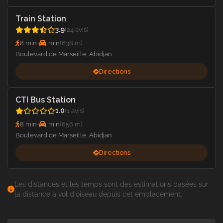
Train Station
3.9
(24 avis)
8 min
•
1 min
(638 m)
Boulevard de Marseille, Abidjan
Directions
CTI Bus Station
1.0
(1 avis)
8 min
•
1 min
(656 m)
Boulevard de Marseille, Abidjan
Directions
Les distances et les temps sont des estimations basées sur
la distance à vol d'oiseau depuis cet emplacement.