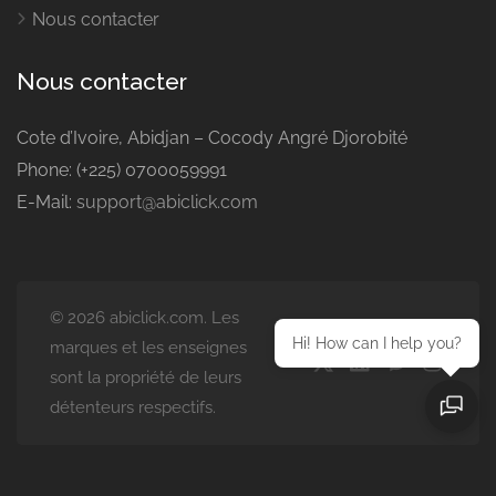
Nous contacter
Nous contacter
Cote d’Ivoire, Abidjan – Cocody Angré Djorobité
Phone: (+225) 0700059991
E-Mail:
support@abiclick.com
© 2026 abiclick.com. Les
Hi! How can I help you?
marques et les enseignes
sont la propriété de leurs
détenteurs respectifs.