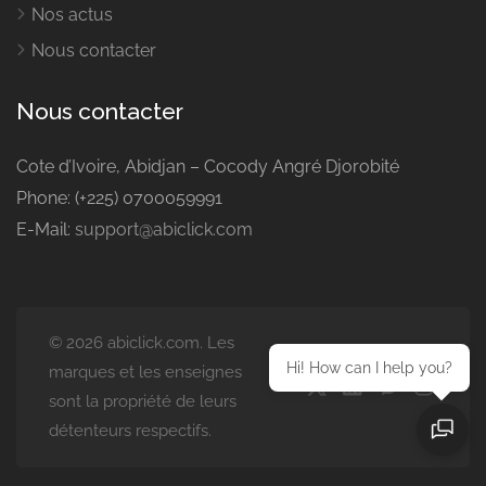
Nos actus
Nous contacter
Nous contacter
Cote d’Ivoire, Abidjan – Cocody Angré Djorobité
Phone: (+225) 0700059991
E-Mail:
support@abiclick.com
© 2026 abiclick.com. Les
Hi! How can I help you?
marques et les enseignes
sont la propriété de leurs
détenteurs respectifs.