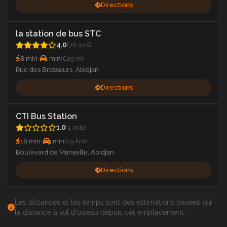
Directions
la station de bus STC
4.0
(76 avis)
8 min
•
1 min
(629 m)
Rue des Brasseurs, Abidjan
Directions
CTI Bus Station
1.0
(1 avis)
18 min
•
3 min
(1.5 km)
Boulevard de Marseille, Abidjan
Directions
Les distances et les temps sont des estimations basées sur
la distance à vol d'oiseau depuis cet emplacement.