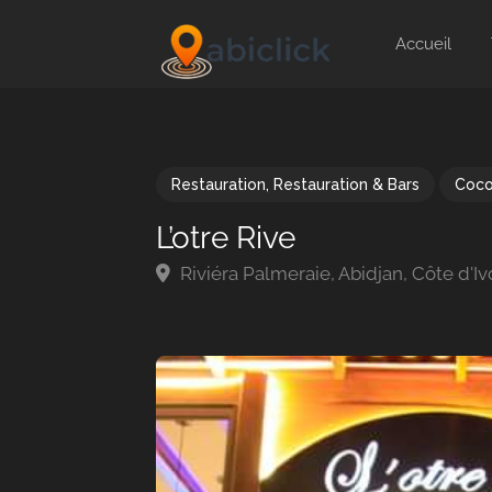
Accueil
Restauration
,
Restauration & Bars
Coc
L’otre Rive
Riviéra Palmeraie, Abidjan, Côte d'Iv