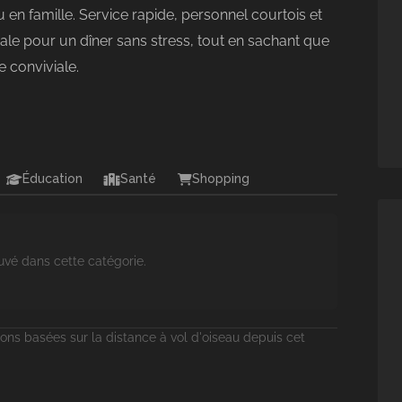
en famille. Service rapide, personnel courtois et
le pour un dîner sans stress, tout en sachant que
e conviviale.
Éducation
Santé
Shopping
uvé dans cette catégorie.
ons basées sur la distance à vol d'oiseau depuis cet