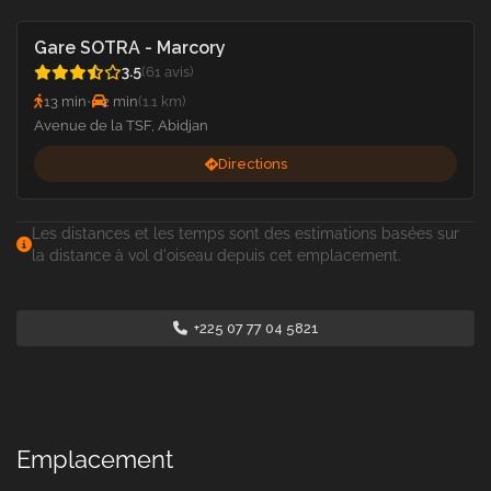
Gare SOTRA - Marcory
3.5
(61 avis)
13 min
•
2 min
(1.1 km)
Avenue de la TSF, Abidjan
Directions
Les distances et les temps sont des estimations basées sur
la distance à vol d'oiseau depuis cet emplacement.
+225 07 77 04 5821
Emplacement