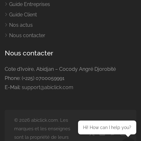
Guide Entreprises
Guide Client
Nos actus
Nous contacter
Nous contacter
Cote d’Ivoire, Abidjan – Cocody Angré Djorobité
Phone: (+225) 0700059991
E-Mail:
support@abiclick.com
© 2026 abiclick.com. Les
Hi! How can I help you?
marques et les enseignes
sont la propriété de leurs