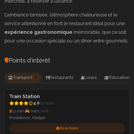
mercredi, à réserver à l’avance.
L’ambiance tamisée, l’atmosphère chaleureuse et le
service attentionné en font le restaurant idéal pour une
expérience gastronomique
mémorable, que ce soit
pour une occasion spéciale ou un dîner entre gourmets.
Points d'intérêt
Transport
Restaurants
Loisirs
Éducation
3
Train Station
4.0
(27 avis)
12 min
•
2 min
(1 km)
Presidence, Abidjan
Directions