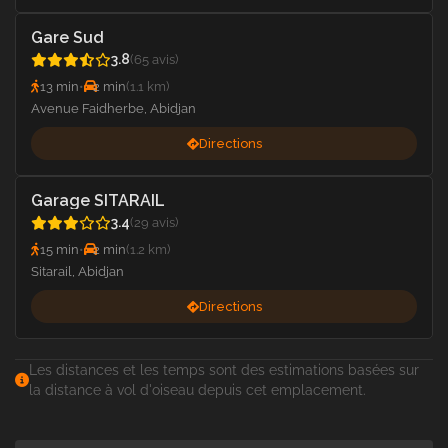
Gare Sud
3.8
(65 avis)
13 min
•
2 min
(1.1 km)
Avenue Faidherbe, Abidjan
Directions
Garage SITARAIL
3.4
(29 avis)
15 min
•
2 min
(1.2 km)
Sitarail, Abidjan
Directions
Les distances et les temps sont des estimations basées sur
la distance à vol d'oiseau depuis cet emplacement.