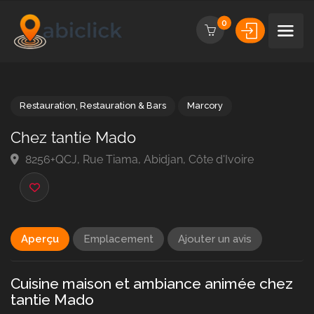
0
Restauration
,
Restauration & Bars
Marcory
Chez tantie Mado
8256+QCJ, Rue Tiama, Abidjan, Côte d'Ivoire
Aperçu
Emplacement
Ajouter un avis
Cuisine maison et ambiance animée chez
tantie Mado