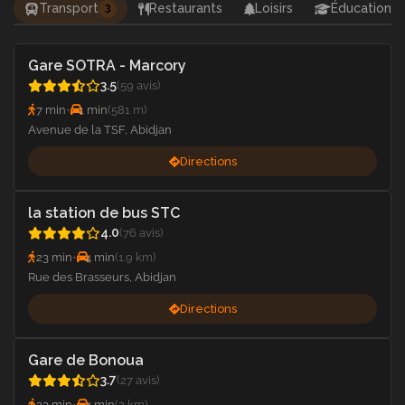
Transport
Restaurants
Loisirs
Éducation
3
Gare SOTRA - Marcory
3.5
(59 avis)
7 min
•
1 min
(581 m)
Avenue de la TSF, Abidjan
Directions
la station de bus STC
4.0
(76 avis)
23 min
•
4 min
(1.9 km)
Rue des Brasseurs, Abidjan
Directions
Gare de Bonoua
3.7
(27 avis)
23 min
•
4 min
(2 km)