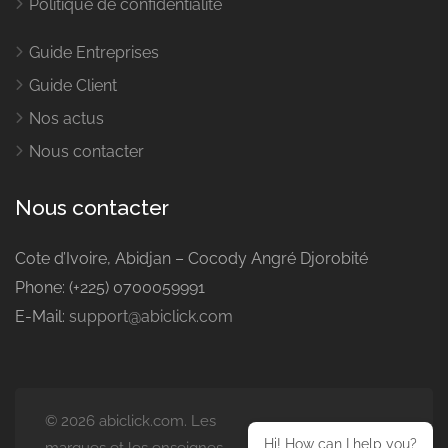
Politique de confidentialité
Guide Entreprises
Guide Client
Nos actus
Nous contacter
Nous contacter
Cote d’Ivoire, Abidjan – Cocody Angré Djorobité
Phone: (+225) 0700059991
E-Mail:
support@abiclick.com
© 2026 abiclick.com. Les
Hi! How can I help you?