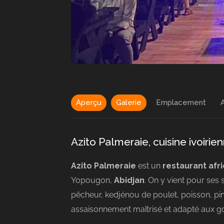
Aperçu
Galerie
Emplacement
A
Azito Palmeraie, cuisine ivoiri
Azito Palmeraie
est un
restaurant afri
Yopougon,
Abidjan
. On y vient pour ses 
pêcheur, kedjénou de poulet, poisson, pi
assaisonnement maîtrisé et adapté aux g