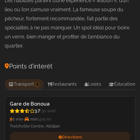
Les habitués parlent d’une expérience « waouh », d’un
lieu où l’on s’amuse vraiment. La fameuse soupe du
pêcheur, fortement recommandée, fait partie des
spécialités à ne pas manquer. Un spot idéal pour boire
un verre, bien manger et profiter de l’ambiance du
quartier.
Points d'intérêt
Transport
Restaurants
Loisirs
Éducation
3
Gare de Bonoua
3.7
(30 avis)
6 min
•
1 min
(475 m)
Treichville Centre, Abidjan
Directions