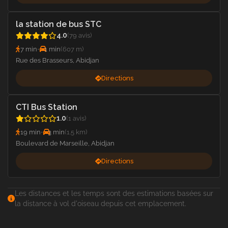
la station de bus STC
4.0
(79 avis)
7 min
•
1 min
(607 m)
Rue des Brasseurs, Abidjan
Directions
CTI Bus Station
1.0
(1 avis)
19 min
•
3 min
(1.5 km)
Boulevard de Marseille, Abidjan
Directions
Les distances et les temps sont des estimations basées sur
la distance à vol d'oiseau depuis cet emplacement.