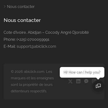
Nous contacter
Nous contacter
Cote d’Ivoire, Abidjan – Cocody Angré Djorobité
Phone: (+225) 0700059991
E-Mail:
support@abiclick.com
© 2026 abiclick.com. Les
Hi! How can I help you?
marques et les enseignes
sont la propriété de leurs
détenteurs respectifs.