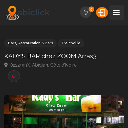
0
Bars
,
Restauration & Bars
Treichville
KADY’S BAR chez ZOOM Arras3
8222+99X, Abidjan, Côte d’Ivoire