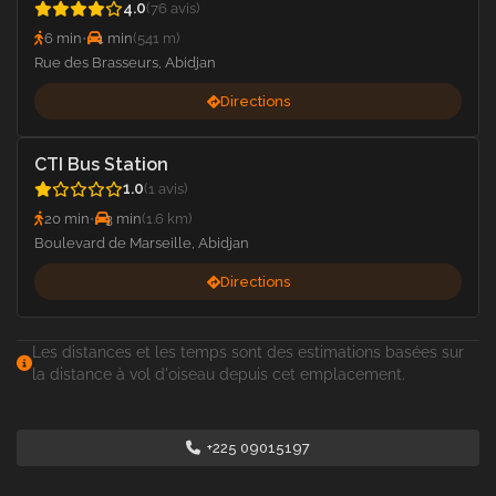
4.0
(76 avis)
6 min
•
1 min
(541 m)
Rue des Brasseurs, Abidjan
Directions
CTI Bus Station
1.0
(1 avis)
20 min
•
3 min
(1.6 km)
Boulevard de Marseille, Abidjan
Directions
Les distances et les temps sont des estimations basées sur
la distance à vol d'oiseau depuis cet emplacement.
+225 09015197