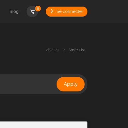
0
Blog
Se connecter
abiclick
Store List
Apply