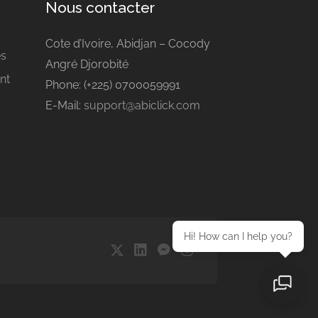
Nous contacter
Cote d’Ivoire, Abidjan – Cocody
es
Angré Djorobité
nt
Phone: (+225) 0700059991
s
E-Mail:
support@abiclick.com
Hi! How can I help you?